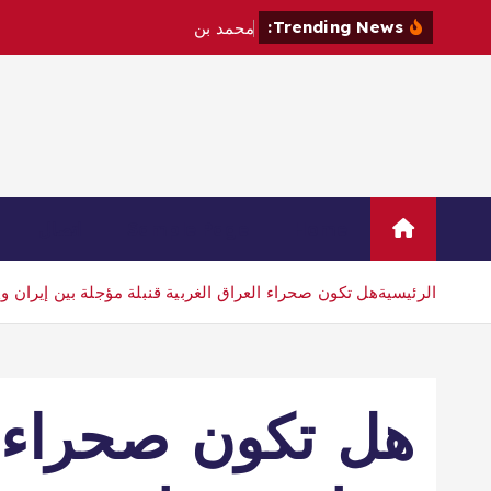
Trending News:
م
ح
م
د
ب
ن
س
ل
م
ا
ن
و
م
ا
Home
Sample Page
اتصال
الرئيسية
هل تكون صحراء العراق الغربية قنبلة مؤجلة بين إيران و
هل تكون صحراء ا