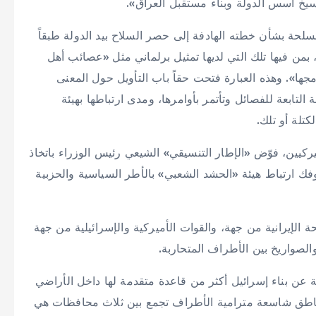
سيخ أسس الدولة وبناء مستقبل العراق».
سلحة بشأن خطته الهادفة إلى حصر السلاح بيد الدولة طبقاً
، بمن فيها تلك التي لديها تمثيل برلماني مثل «عصائب أهل
مجها». وهذه العبارة فتحت حقاً باب التأويل حول المعنى
تابعة للفصائل وتأتمر بأوامرها، ومدى ارتباطها بهيئة
تلة أو تلك.
يركيين، فوّض «الإطار التنسيقي» الشيعي رئيس الوزراء باتخاذ
فك ارتباط هيئة «الحشد الشعبي» بالأطر السياسية والحزبية
الإيرانية من جهة، والقوات الأميركية والإسرائيلية من جهة
الصواريخ بين الأطراف المتحاربة.
ة عن بناء إسرائيل أكثر من قاعدة متقدمة لها داخل الأراضي
ه مناطق شاسعة مترامية الأطراف تجمع بين ثلاث محافظات هي