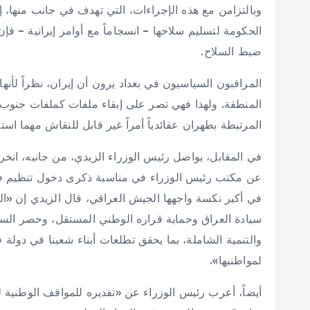
وبالتزامن مع هذه الإجراءات، التي تهدف في جانب منها،
الحكومة لتسليم سلاحها – انسجاماً مع أوامر إيرانية – فإ
ضبط السلاح.
المراقبون السياسيون في بغداد يرون أن إيران، نظراً لأن
المنطقة. ولهذا فهي تصر على إبقاء ملفات كملفات جنوب ل
المرتبطة بطهران عقائدياً أمراً غير قابل للنقاش مهما اس
في المقابل، يواصل رئيس الوزراء الزيدي، من جانبه، انخر
في أكبر نكسة واجهها الجيش العراقي، قال الزيدي إن «ال
سيادة العراق وحماية قراره الوطني المستقل، وحصر السلاح
والتنمية الشاملة، بما يحقق تطلعات أبناء شعبنا في دولة 
لمواطنيها».
أيضاً، أعرب رئيس الوزراء عن «تقديره للمواقف الوطنية لل