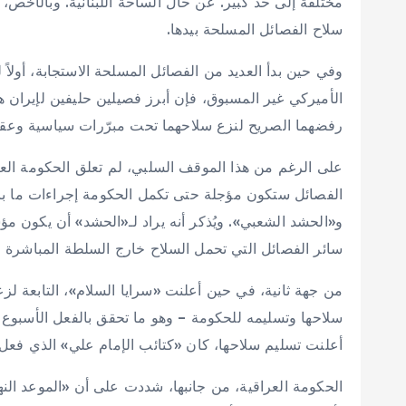
مختلفة إلى حد كبير. عن حال الساحة اللبنانية. وبالأخص
سلاح الفصائل المسلحة بيدها.
وفي حين بدأ العديد من الفصائل المسلحة الاستجابة، أولاً 
الأميركي غير المسبوق، فإن أبرز فصيلين حليفين لإيران ه
رفضهما الصريح لنزع سلاحهما تحت مبرّرات سياسية وعقائ
على الرغم من هذا الموقف السلبي، لم تعلق الحكومة العر
الفصائل ستكون مؤجلة حتى تكمل الحكومة إجراءات ما بات
و«الحشد الشعبي». ويُذكر أنه يراد لـ«الحشد» أن يكون مؤ
سائر الفصائل التي تحمل السلاح خارج السلطة المباشرة لل
من جهة ثانية، في حين أعلنت «سرايا السلام»، التابعة لز
سلاحها وتسليمه للحكومة – وهو ما تحقق بالفعل الأسبوع
أعلنت تسليم سلاحها، كان «كتائب الإمام علي» الذي فعل ي
الحكومة العراقية، من جانبها، شددت على أن «الموعد الن