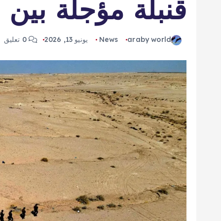
قنبلة مؤجلة بين 
araby world
News
يونيو 13, 2026
0 تعليق