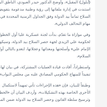
(أيلول) المقبل». وأوضح الدكتور حيدر العبودي، الناطق
استندت في إدارة ملفاتها إلى رؤية وطنية مدعومة بتفويض
السلاح تماماً بيد الدولة وفق الجداول الزمنية المحددة في ا
مهام التحالف الدولي».
وفي موازاة ما تقدّم، بدأت لجنة عسكرية عليا أول الخطو
لحكومة علي الزيدي لجهة حصر السلاح بيد الدولة. وسيكون
الإمام علي» وأسلحتها ومعداتها وعجلاتها، لتغدو بالتالي 
السلام».
واستطراداً، أفادت قيادة العمليات المشتركة، في بيان لها، 
تنفيذاً للمنهاج الحكومي المصادق عليه من مجلس النواب».
وطبقاً للبيان، فإن «هذه الإجراءات تأتي تمهيداً لاستكمال 
الأخرى الخاصة بهذه التشكيلات»، وأردف البيان أن «الخطو
وترسيخ سلطة القانون وحصر السلاح بيد الدولة ضمن المنظو