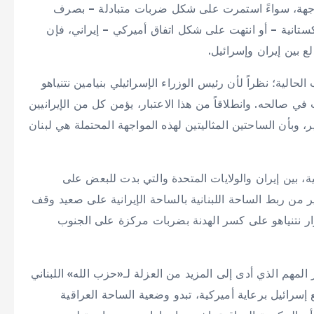
مواجهة، سواءً استمرت على شكل ضربات متبادلة – بصرف
ستانية – أو انتهت على شكل اتفاق أميركي – إيراني، فإن
ع بين إيران وإسرائيل.
لية؛ نظراً لأن رئيس الوزراء الإسرائيلي بنيامين نتنياهو
ي صالحه. وانطلاقاً من هذا الاعتبار، يؤمن كل من الإيرانيين
، وبأن الساحتين المثاليتين لهذه المواجهة المحتملة هي لبنان
، بين إيران والولايات المتحدة والتي بدت للبعض على
من ربط الساحة اللبنانية بالساحة الإيرانية على صعيد وقف
رار نتنياهو على كسر الهدنة بضربات مركزة على الجنوب
المهم الذي أدى إلى المزيد من العزلة لـ«حزب الله» اللبناني
 إسرائيل برعاية أميركية، تبدو وضعية الساحة العراقية