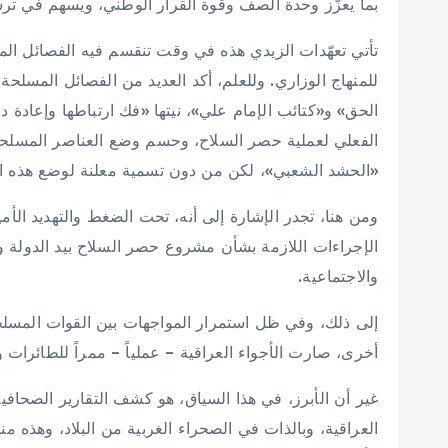
بما يعزّز وحدة الصف وقوة القرار الوطني، ويسهم في تر
تأتي تعهّدات الزيدي هذه في وقت تنقسم فيه الفصائل الم
للمنهاج الوزاري. وللعلم، أكد العديد من الفصائل المسلحة
الحق» و«كتائب الإمام علي»، نيتها «فك ارتباطها وإعادة د
الفعلي لعملية حصر السلاح، وحسم وضع العناصر المسلحة ال
«الحشد الشعبي»، لكن من دون تسمية معلنة لوضع هذه الك
ومن هنا، تجدر الإشارة إلى أنه، تحت الضغط والتهديد الأم
الإجراءات اللازمة بشأن مشروع حصر السلاح بيد الدولة و
والاجتماعية.
إلى ذلك، وفي ظل استمرار المواجهات بين القوات المسلحة 
أخرى، صارت الأجواء العراقية – عملياً – ممراً للطائرات و
غير أن الأبرز، في هذا السياق، هو كشف التقارير الصحافي
العراقية، وبالذات في الصحراء الغربية من البلاد، وهذ