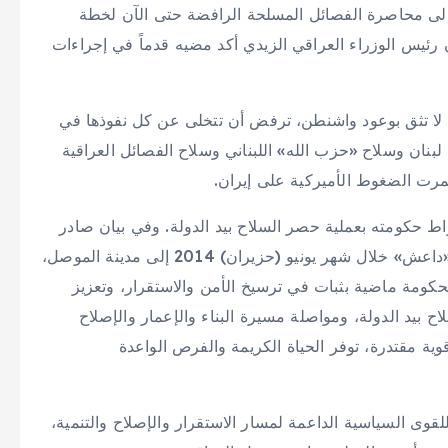
 إلى محاصرة الفصائل المسلحة الرافضة حتى الآن لخطة
ن رئيس الوزراء العراقي الزيدي أكد مضيه قدماً في إجراءات
ها لا تثق بوعود واشنطن، ترفض أن تتخلى عن كل نفوذها في
بنان وسلاح «حزب الله» اللبناني وسلاح الفصائل العراقية
تمرت الضغوط الأميركية على إيران.
اط حكومته بعملية حصر السلاح بيد الدولة. وفي بيان صادر
عن مكتب رئيس الوزراء في مناسبة ذكرى دخول تنظيم «داعش» خلال شهر يونيو (حزيران) 2014 إلى مدينة الموصل،
حكومة ماضية بثبات في ترسيخ الأمن والاستقرار، وتعزيز
 بيد الدولة، ومواصلة مسيرة البناء والإعمار والإصلاح
قوية مقتدرة، توفر الحياة الكريمة والفرص الواعدة
قوى السياسية الداعمة لمسار الاستقرار والإصلاح والتنمية،