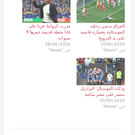
العراق يدشن رحلته
مدرب كرواتيا: فزنا على
المونديالية بخسارة قاسية
غانا بخطة قديمة عمرها 9
على يد النرويج
سنوات
28/06/2026
17/06/2026
في "News"
في "News"
وديّات المونديال: البرازيل
تنتصر على مصر بثنائية
07/06/2026
في "News"