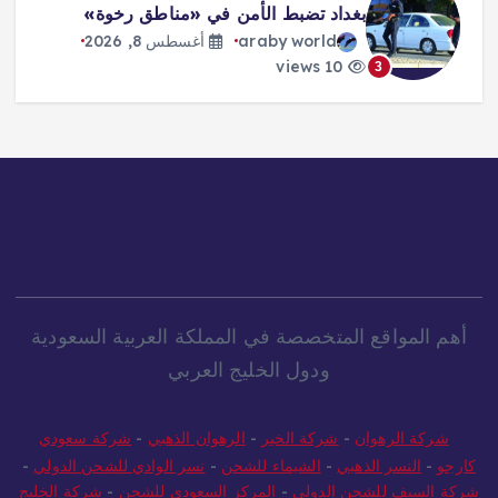
ترمب: الحرب ستنتهي و«هرمز» سيفتح
قريباً
araby world
أغسطس 8, 2026
10 views
4
أهم المواقع المتخصصة في المملكة العربية السعودية
ودول الخليج العربي
شركة الرهوان
-
شركة الخير
-
الرهوان الذهبي
-
شركة سعودي
كارجو
-
النسر الذهبي
-
الشيماء للشحن
-
نسر الوادي للشحن الدولي
-