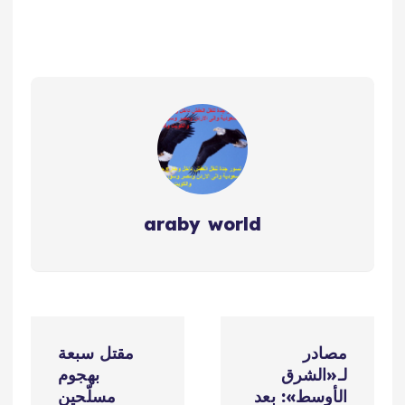
araby world
ت
مصادر
مقتل سبعة
ص
لـ«الشرق
بهجوم
الأوسط»: بعد
مسلّحين