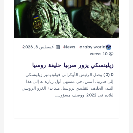
araby world
News
أغسطس 8, 2026
10 views
زيلينسكي يزور صربيا حليفة روسيا
0 (0) وصل الرئيس الأوكراني فولوديمير زيلينسكي
إلى صربيا، أمس، في مستهل أول زيارة له إلى هذا
البلد، الحليف التقليدي لروسيا، منذ بدء الغزو الروسي
لبلاده في 2022. ووصف مسؤول…