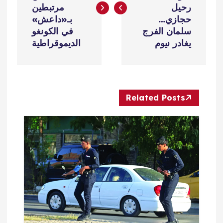
فّ
رحيل
مرتبطين
حجازي…
بـ«داعش»
ح
سلمان الفرج
في الكونغو
يغادر نيوم
الديموقراطية
ا
ل
Related Posts
م
ق
ا
ل
ا