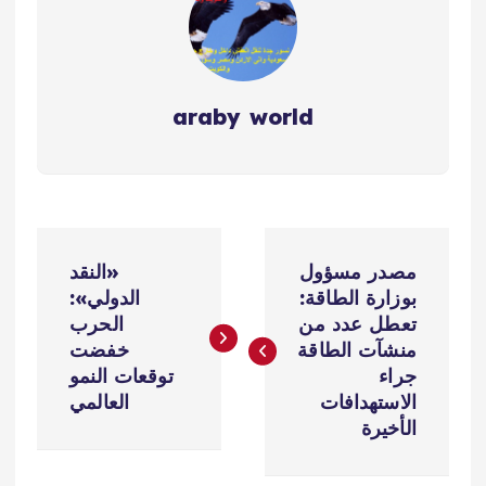
araby world
ت
مصدر مسؤول
«النقد
ص
بوزارة الطاقة:
الدولي»:
تعطل عدد من
الحرب
فّ
منشآت الطاقة
خفضت
جراء
توقعات النمو
ح
الاستهدافات
العالمي
الأخيرة
ا