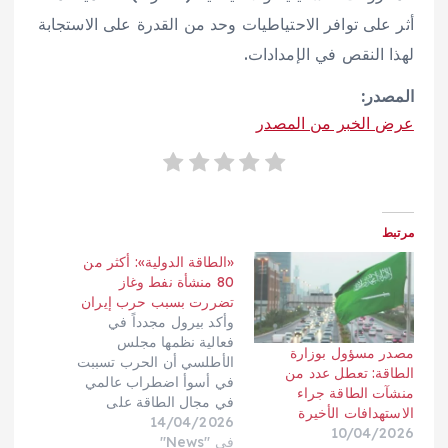
أثر على توافر الاحتياطيات وحد من القدرة على الاستجابة
لهذا النقص في الإمدادات.
المصدر:
عرض الخبر من المصدر
مرتبط
«الطاقة الدولية»: أكثر من
80 منشأة نفط وغاز
تضررت بسبب حرب إيران
وأكد بيرول مجدداً في
فعالية نظمها مجلس
مصدر مسؤول بوزارة
الأطلسي أن الحرب تسببت
الطاقة: تعطل عدد من
في أسوأ اضطراب عالمي
منشآت الطاقة جراء
في مجال الطاقة على
الاستهدافات الأخيرة
14/04/2026
الإطلاق، وقال إن أكثر من
10/04/2026
في "News"
80 منشأة للنفط والغاز، بما