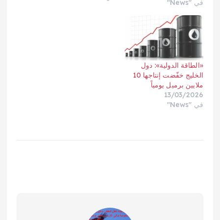
في "News"
في ذلك منشآت إنتاج
ومحطات ومصافٍ في
أنحاء الشرق الأوسط،
تضررت جراء الحرب مع
إيران.وقال بيرول: «آمل،
آمل بشدة، ألا نضطر…
«الطاقة الدولية»: دول
الخليج خفّضت إنتاجها 10
ملايين برميل يومياً
13/03/2026
في "News"