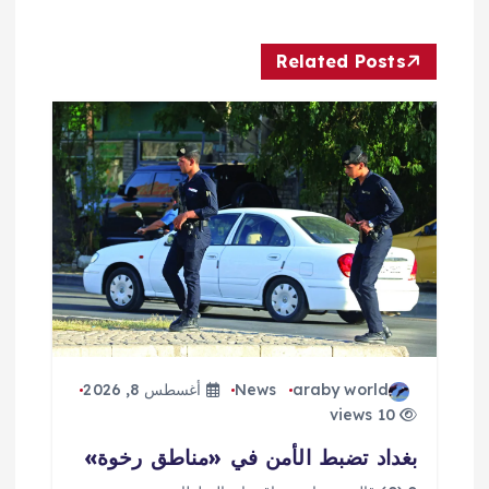
ل
Related Posts
م
ق
ا
ل
ا
ت
araby world
News
أغسطس 8, 2026
10 views
بغداد تضبط الأمن في «مناطق رخوة»