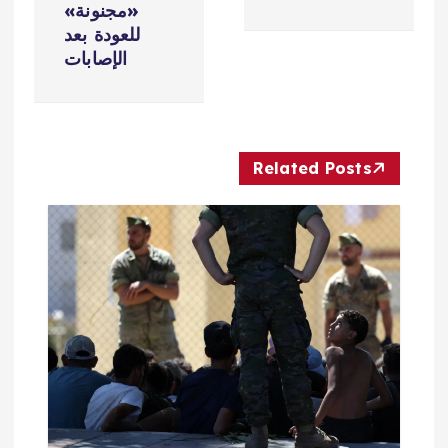
ح
«مجنونة»
للعودة بعد
ا
الإصابات
ل
م
Related Posts
ق
ا
ل
ا
ت