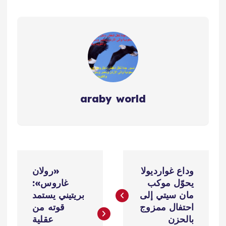
araby world
ت
وداع غوارديولا
«رولان
ص
يحوّل موكب
غاروس»:
مان سيتي إلى
بريتيني يستمد
فّ
احتفال ممزوج
قوته من
بالحزن
عقلية