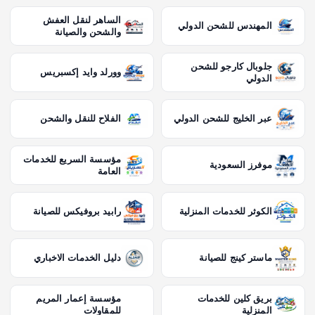
الساهر لنقل العفش
المهندس للشحن الدولي
والشحن والصيانة
جلوبال كارجو للشحن
وورلد وايد إكسبريس
الدولي
عبر الخليج للشحن الدولي
الفلاح للنقل والشحن
مؤسسة السريع للخدمات
موفرز السعودية
العامة
الكوثر للخدمات المنزلية
رابيد بروفيكس للصيانة
ماستر كينج للصيانة
دليل الخدمات الاخباري
بريق كلين للخدمات
مؤسسة إعمار المريم
المنزلية
للمقاولات