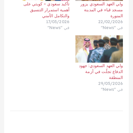
ولي العهد السعودي يزور
تأكيد سعودي – كويتي على
مسجد قباء في المدينة
أهمية استمرار التنسيق
المنورة
والتكامل الأمني
17/03/2026
22/02/2026
في "News"
في "News"
ولي العهد السعودي: جهود
الدفاع تجلّت في أزمة
المنطقة
29/05/2026
في "News"