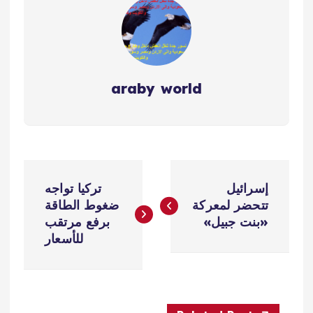
araby world
ت
إسرائيل
تركيا تواجه
ص
تتحضر لمعركة
ضغوط الطاقة
«بنت جبيل»
برفع مرتقب
فّ
للأسعار
ح
ا