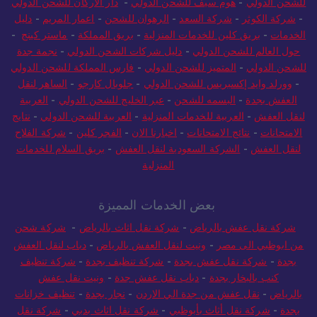
للشحن الدولي
-
هوم سيف للشحن الدولي
-
دار الاركان للشحن الدولي
-
شركة الكوثر
-
شركة السعد
-
الرهوان للشحن
-
اعمار المريم
-
دليل
الخدمات
-
بريق كلين للخدمات المنزلية
-
بريق المملكة
-
ماستر كينج
-
حول العالم للشحن الدولي
-
دليل شركات الشحن الدولي
-
نجمة جدة
للشحن الدولي
-
المتميز للشحن الدولي
-
فارس المملكة للشحن الدولي
-
وورلد وايد إكسبريس للشحن الدولي
-
جلوبال كارجو
-
الساهر لنقل
العفش بجدة
-
البسمه للشحن
-
عبر الخليج للشحن الدولي
-
العربية
لنقل العفش
-
العربية للخدمات المنزلية
-
العربية للشحن الدولي
-
نتايج
الامتحانات
-
نتائج الامتحانات
-
اخبارنا الان
-
الفجر كلين
-
شركة الفلاح
لنقل العفش
-
الشركة السعودية لنقل العفش
-
بريق السلام للخدمات
المنزلية
بعض الخدمات المميزة
شركة نقل عفش بالرياض
-
شركة نقل اثاث بالرياض
-
شركة شحن
من ابوظبي الى مصر
-
ونيت لنقل العفش بالرياض
-
دباب لنقل العفش
بجدة
-
شركة نقل عفش بجدة
-
شركة تنظيف بجدة
-
شركة تنظيف
كنب بالبخار بجدة
-
دباب نقل عفش جدة
-
ونيت نقل عفش
بالرياض
-
نقل عفش من جدة الي الاردن
-
نجار بجدة
-
تنظيف خزانات
بجدة
-
شركة نقل أثاث بأبوظبي
-
شركة نقل اثاث بدبي
-
شركة نقل