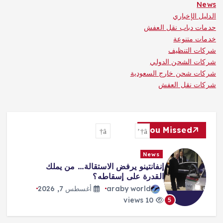
News
الدليل الإخباري
حدمات دباب نقل العفش
خدمات متنوعة
شركات التنظيف
شركات الشحن الدولي
شركات شحن خارج السعودية
شركات نقل العفش
You Missed
News
تفشي الكوليرا في تشاد يودي بحياة 13
شخصا
araby world
أغسطس 7, 2026
10 views
6