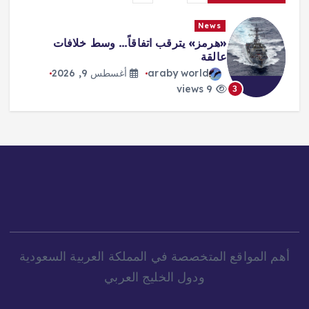
News
مونديال الرياضات الإلكترونية: «كوايشو
غيمينغ» ينتزع لقب «أونر أوف كينغز»
araby world
أغسطس 9, 2026
10 views
4
أهم المواقع المتخصصة في المملكة العربية السعودية
ودول الخليج العربي