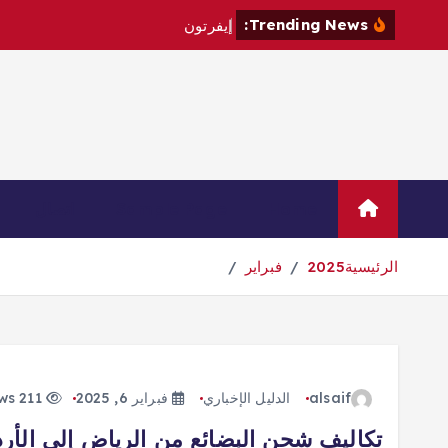
Trending News:
إ
ي
ف
ر
ت
و
ن
ي
ت
ع
ا
ق
د
م
Home
Sample Page
اتصال
الرئيسية
2025
فبراير
alsaif
الدليل الإخباري
فبراير 6, 2025
211 views
تكاليف شحن البضائع من الرياض إلى الأر