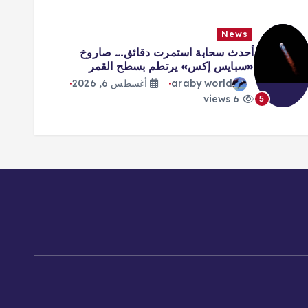
News
أحدث سحابة استمرت دقائق… صاروخ
«سبايس إكس» يرتطم بسطح القمر
araby world
أغسطس 6, 2026
6 views
5