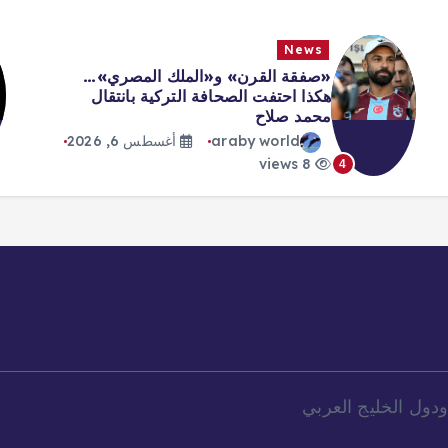
News
«صفقة القرن» و«الملك المصري»…
هكذا احتفت الصحافة التركية بانتقال
محمد صلاح
araby world
أغسطس 6, 2026
8 views
4
دول الخليج العربي