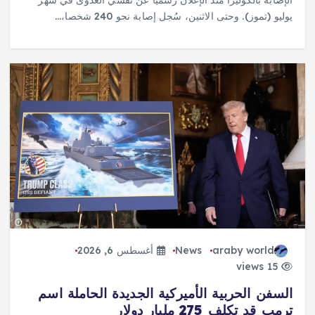
الإصابة بالكوليرا منذ الإعلان رسميا عن تفشي العدوى في شهر
يوليو (تموز). وحتى الاثنين، سُجل إصابة نحو 240 شخصا،…
araby world
News
أغسطس 6, 2026
15 views
السفن الحربية الأميركية الجديدة الحاملة اسم
ترمب قد تكلف 275 مليار دولار