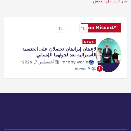
شركات نقل العفش
You Missed
News
طرابزون يكتب صفحة جديدة مع صلاح…
استقبال أسطوري وشغف لا يوصف
araby world
أغسطس 7, 2026
10 views
4