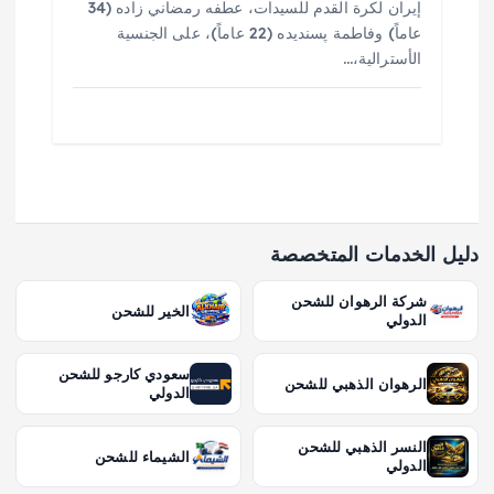
إيران لكرة القدم للسيدات، عطفه رمضاني زاده (34
عاماً) وفاطمة پسنديده (22 عاماً)، على الجنسية
الأسترالية،…
دليل الخدمات المتخصصة
شركة الرهوان للشحن
الخير للشحن
الدولي
سعودي كارجو للشحن
الرهوان الذهبي للشحن
الدولي
النسر الذهبي للشحن
الشيماء للشحن
الدولي