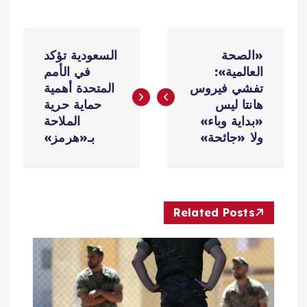
ت
«الصحة
السعودية تؤكد
ص
العالمية»:
في الأمم
تفشي فيروس
المتحدة أهمية
فّ
هانتا ليس
حماية حرية
«بداية وباء»
الملاحة
ح
ولا «جائحة»
بـ«هرمز»
ا
ل
Related Posts
م
ق