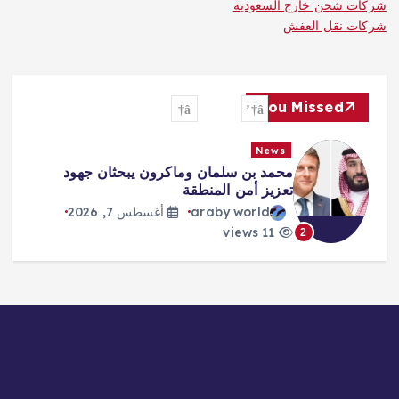
شركات شحن خارج السعودية
شركات نقل العفش
You Missed
News
لاعبتان إيرانيتان تحصلان على الجنسية
الأسترالية بعد لجوئهما الإنساني
araby world
أغسطس 7, 2026
9 views
3