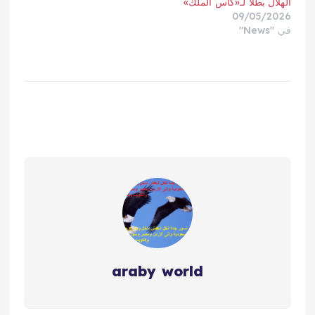
الهلال بطلاً لـ«كأس الملك»
09/05/2026
في "News"
araby world