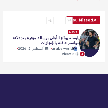
You Missed
News
يايسله يودّع الأهلي برسالة مؤثرة بعد ثلاثة
مواسم حافلة بالإنجازات
araby world
أغسطس 6, 2026
8 views
3
4