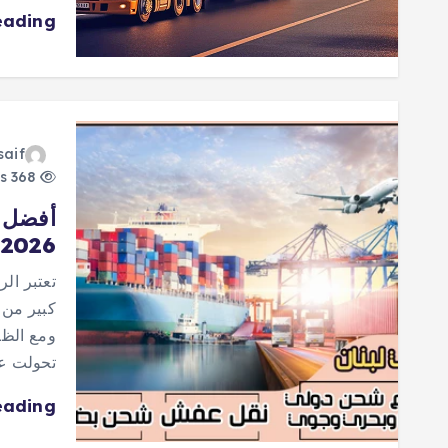
eading
saif
368 views
2026
تعتبر الر
كبير من أ
ومع الظرو
تحولت ع
eading