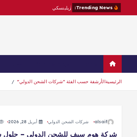
Trending News:
ز
ي
ل
ي
ن
س
ك
ي
ي
ز
و
ر
ص
ر
ب
ي
Home
Sample Page
اتصال
الرئيسية
الأرشفة حسب الفئة "شركات الشحن الدولي"
alsaif
شركات الشحن الدولي
أبريل 28, 2026
شركة هوم سيف للشحن الدولي – حلول شح