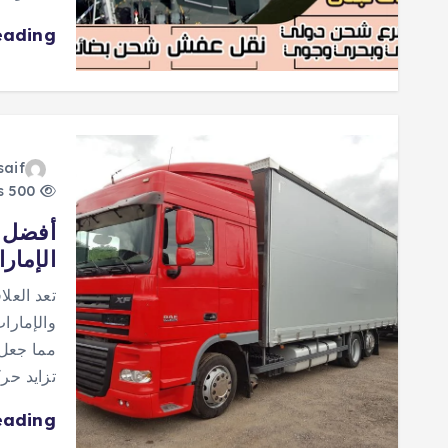
eading
saif
500 views
الإمار
تعد العلا
والإمارات
مما جعل ح
تزايد حرك
eading