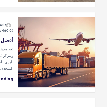
saif
460 views
أفضل 20 شركة شحن من الرياض الى الاما
تعد مدينة
ومركز ثق
البري الم
المتحدة.
eading