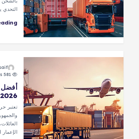
بالشحن ب
التحدي 
eading
saif
581 views
أفضل 
2026
تعتبر حر
والجمهوري
العائلات
الإعمار ا