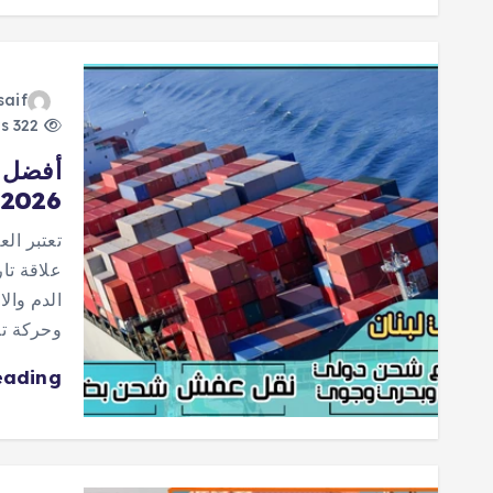
saif
322 views
2026
تعتبر الع
علاقة تا
الدم وال
وحركة تج
eading