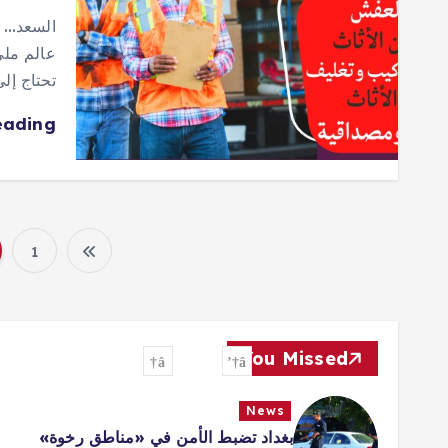
السعد… خ
عالم ملي
تحتاج إل
eading
1
You Missed
News
بغداد تضبط الأمن في «مناطق رخوة»