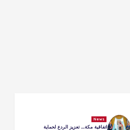
News
اتفاقية مكة… تعزيز الردع لحماية