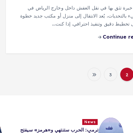
برة تثق بها في نقل العفش داخل وخارج الرياض في
ء بالتحديات، يُعد الانتقال إلى منزل أو مكتب جديد خطوة
ى تخطيط دقيق وتنفيذ احترافي. إذا كنت…
Continue r
3
2
ت
ع
د
News
د
ترمب: الحرب ستنتهي و«هرمز» سيفتح