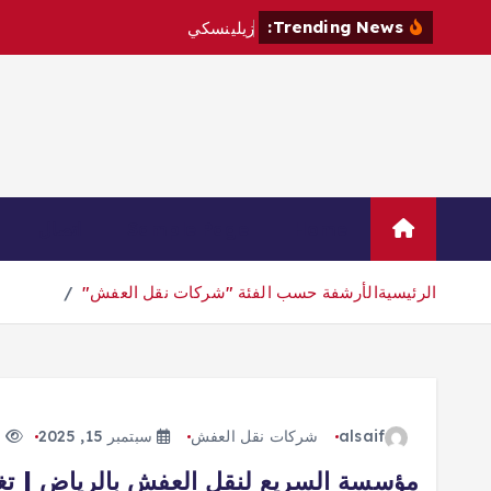
Trending News:
ز
ي
ل
ي
ن
س
ك
ي
ي
ز
و
ر
ص
ر
Home
Sample Page
اتصال
الرئيسية
الأرشفة حسب الفئة "شركات نقل العفش"
alsaif
شركات نقل العفش
سبتمبر 15, 2025
160 views
مؤسسة السريع لنقل العفش بالرياض | تغ