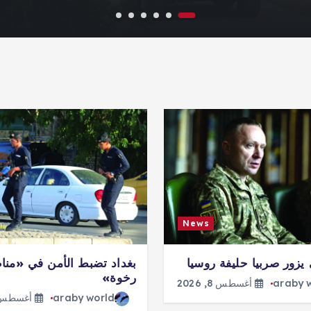
News
يزور صربيا حليفة روسيا
بغداد تضبط الأمن في «منا
رخوة»
araby 
أغسطس 8, 2026
araby world
أغسطس 8, 26