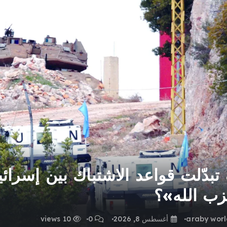
تبدّلت قواعد الاشتباك بين إسرائي
ب الله»؟
araby wor
أغسطس 8, 2026
0
10 views