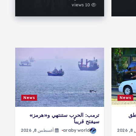
10 views
News
News
طق
ترمب: الحرب ستنتهي و«هرمز»
ات
سيفتح قريباً
ال
20
araby world
أغسطس 8, 2026