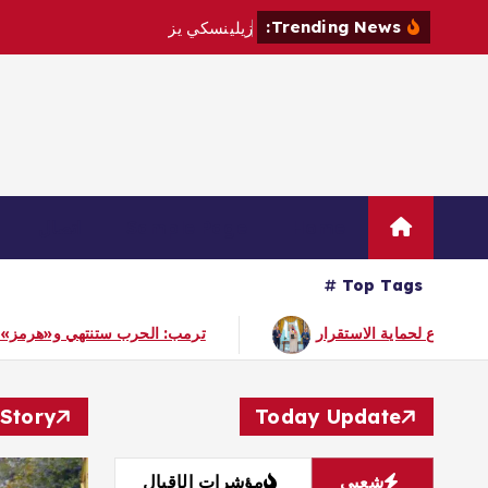
Trending News:
ز
ي
ل
ي
ن
س
ك
ي
ي
ز
و
ر
ص
ر
ب
ي
ا
ح
Home
Sample Page
اتصال
Top Tags
اتفاقية مكة… تعزيز الردع لحماية الاستقرار
ترمب:
Story
Today Update
شعبي
مؤشرات الإقبال