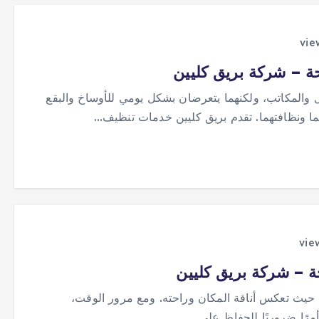
ة – شركة بريق كليين
ل والمكاتب، ولكنهما يتعرضان بشكل يومي للأوساخ والبقع
هما ونظافتهما. تقدم بريق كليين خدمات تنظيف…
 – شركة بريق كليين
يث تعكس أناقة المكان وراحته. ومع مرور الوقت،
أمرًا ضروريًا للحفاظ على…