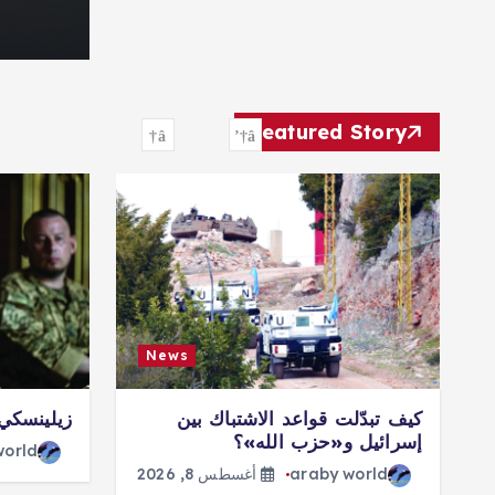
Featured Story
News
كيف تبدّلت قواعد الاشتباك بين
زيلينسكي 
إسرائيل و«حزب الله»؟
world
araby world
أغسطس 8, 2026