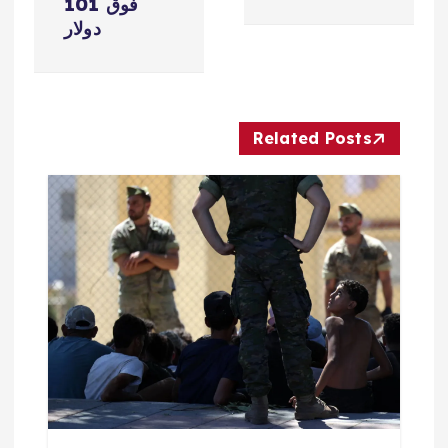
فّ
فوق 101
دولار
ح
ا
Related Posts
ل
م
ق
ا
ل
ا