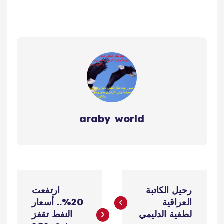
araby world
ت
رحيل الكاتبة
ارتفعت
ص
العراقية
20%.. أسعار
لطفية الدليمي
النفط تقفز