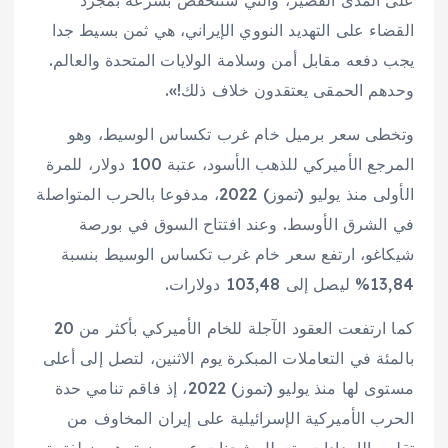
على المدى القصير، والتي ستنخفض بسرعة بمجرد
القضاء على التهديد النووي الإيراني، هي ثمن بسيط جدا
يجب دفعه مقابل أمن وسلامة الولايات المتحدة والعالم.
وحدهم الحمقى يعتقدون خلاف ذلك!».
وتخطى سعر برميل خام غرب تكساس الوسيط، وهو
المرجع الأميركي للذهب الأسود، عتبة 100 دولار، للمرة
الأولى منذ يوليو (تموز) 2022، مدفوعا بالحرب المتواصلة
في الشرق الأوسط. وعند افتتاح السوق في بورصة
شيكاغو، ارتفع سعر خام غرب تكساس الوسيط بنسبة
13,84% ليصل إلى 103,48 دولارات.
كما ارتفعت العقود الآجلة للخام ​الأميركي بأكثر من 20
بالمئة في التعاملات المبكرة يوم الاثنين، لتصل إلى أعلى
‌مستوى لها ‌منذ ​يوليو ‌(تموز) ⁠2022، ​إذ فاقم تنامي ⁠حدة
الحرب الأميركية الإسرائيلية على إيران المخاوف من