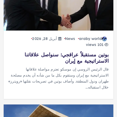
araby world
News
أبريل 28, 2026
101 views
بوتين مستقبلاً عراقجي: سنواصل علاقاتنا
الاستراتيجية مع إيران
قال الرئيس الروسي إن موسكو تعتزم مواصلة علاقاتها
الاستراتيجية مع إيران وستقوم بكل ما من شأنه أن يخدم مصلحة
طهران ودول المنطقة. وأضاف بوتين في تصريحات نقلتها «رويترز»
خلال استقباله…