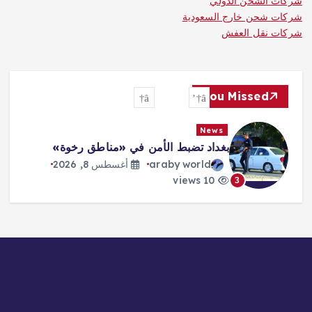
شركات الشحن الدولي
شركات شحن خارج السعودية
شركات نقل العفش
You Missed
News
ترمب: الحرب ستنتهي و«هرمز» سيفتح
قريباً
araby world
أغسطس 8, 2026
10 views
4