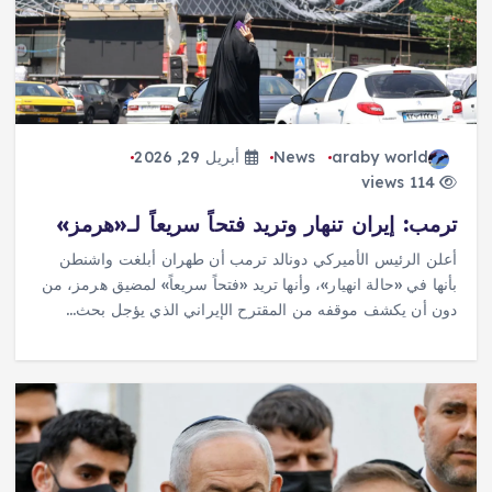
araby world
News
أبريل 29, 2026
114 views
ترمب: إيران تنهار وتريد فتحاً سريعاً لـ«هرمز»
أعلن الرئيس الأميركي دونالد ترمب أن طهران أبلغت واشنطن
بأنها في «حالة انهيار»، وأنها تريد «فتحاً سريعاً» لمضيق هرمز، من
دون أن يكشف موقفه من المقترح الإيراني الذي يؤجل بحث…