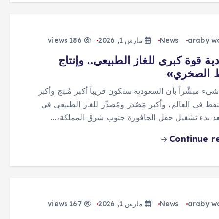
araby w
News
مارس 1, 2026
186 views
ية قوة كبرى للغاز الطبيعي.. وإنتاج
ط الصخري»
 شيء مبشِّراً بأن السعودية ستكون قريباً أكبر مُنتِج وأكبر
للنفط في العالم، وأكبر مَصْدَر ومُصدِّر للغاز الطبيعي في
بعد بدء تشغيل حقل الجافورة جنوب شرق المملكة،…
Continue r
araby w
News
مارس 1, 2026
167 views