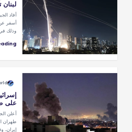
لبنان 
أفاد الجي
أسفر عن 
وذلك في 
eading
orld
إسرائي
على ط
أعلن الج
طهران ال
إيران. و