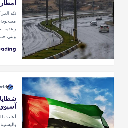
أمطار 
نبَّه ال
مصحوبة ب
رعدية، ع
وبني حس
eading
orld
شظايا 
آسيوي
أعلنت ال
باليستية 