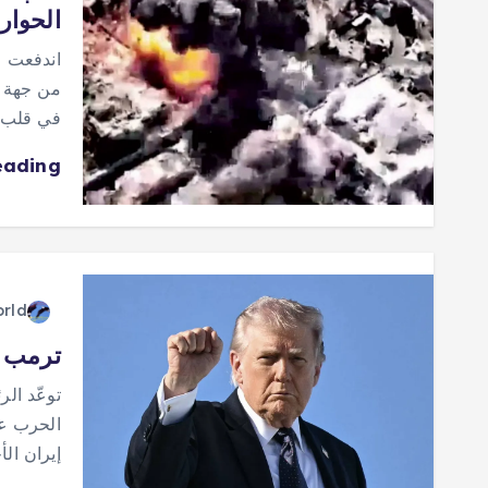
الحوار
اندفعت ا
من جهة 
في قلب 
eading
orld
ترمب ي
توعّد الر
الحرب عل
إيران ال