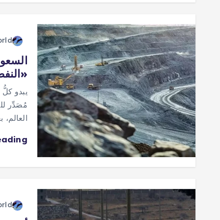
orld
السعود
«النف
يبدو كلُّ
مُصَدِّر 
العالم، 
eading
orld