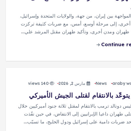
لمواجهة بين إيران، من جهة، والولايات المتحدة وإسرائيل،
أخرى، إلى مرحلة أوسع، أمس، مع ضربات كثيفة تركزت
طهران ومدن أخرى، وتأكيد طهران مقتل المرشد علي…
Continue r
araby w
News
مارس 2, 2026
140 views
توعّد بالانتقام لقتلى الجيش الأميركي
ئيس دونالد ترمب بالانتقام لمقتل ثلاثة جنود أميركيين خلال
ى طهران داعيا الإيرانيين إلى الانتفاض، في حين نفّذت
أحد ضربات دامية على إسرائيل ودول الخليج، ما تسبّب…