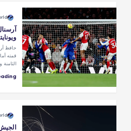
orld
آرسنال
ويونايتد
حافظ آرس
الثامنة 
eading
orld
الجيش 