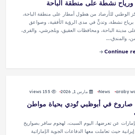
ورياح نشطة على منطقة الباحة
مركز الوطني للأرصاد من هطول أمطار على منطقة الباحة،
رياح نشطة، وتدنٍّ في مدى الرؤية الأفقية، وصواعق
لى مدينة الباحة، ومحافظات العقيق، وبلجرشي، والقرى،
ن، والمندق،…
Continue r
araby w
News
مارس 1, 2026
155 views
صاروخ في أبوظبي تُودي بحياة مواطن
إمارات عن تعرضها، اليوم السبت، لهجوم سافر بصواريخ
إيرانية حيث تعاملت معها الدفاعات الجوية الإماراتية