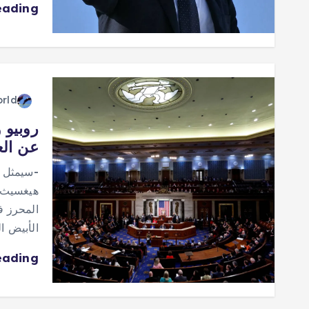
eading
orld
روبيو 
عن الع
-سيمثل و
هيغسيث، 
المحرز ف
الأبيض ا
eading