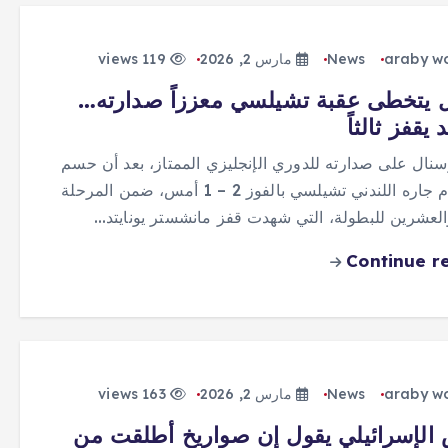
araby w
News
مارس 2, 2026
119 views
 يتخطى عقبة تشيلسي معززاً صدارته…
 يقفز ثالثاً
نال على صدارته للدوري الإنجليزي الممتاز، بعد أن حسم
قمته أمام جاره اللندني تشيلسي بالفوز 2 – 1 أمس، ضمن المرحلة
والعشرين للبطولة، التي شهدت قفز مانشستر يونايتد…
Continue r
araby w
News
مارس 2, 2026
163 views
الإسرائيلي يقول إن صواريخ أطلقت من