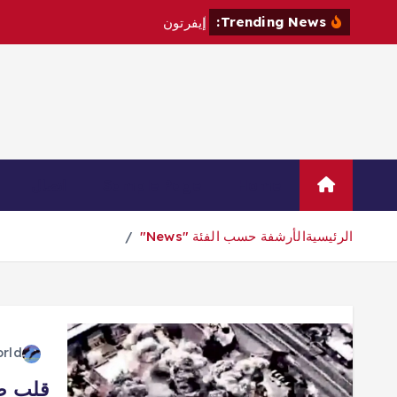
Trending News:
إ
ي
ف
ر
ت
و
ن
ي
ت
ع
ا
ق
د
م
ع
Home
Sample Page
اتصال
الرئيسية
الأرشفة حسب الفئة "News"
orld
قلب طه