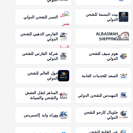
بيت البسمة للشحن
النسر للشحن الدولي
الدولي
ALBASMAH
الفارس الذهبي للشحن
SHIPPING
الدولي
هوم سيف للشحن
شركة الفارس للشحن
الدولي
الدولي
حول العالم للشحن
السعد للخدمات العامة
الدولي
الساهر لنقل العفش
المهندس للشحن الدولي
والشحن والصيانة
جلوبال كارجو للشحن
وورلد وايد إكسبريس
الدولي
عبر الخليج للشحن