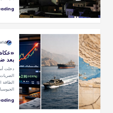
eading
orld
«عكاظ
بعد ضربا
دخلت أسو
الضربات 
الطاقة ا
الجيوسي
eading