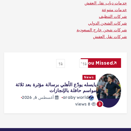
مات دباب نقل العفش
مات متنوعة
كات التنظيف
كات الشحن الدولي
كات شحن خارج السعودية
كات نقل العفش
You Missed
News
News
يايسله يودّع الأهلي برسالة مؤثرة بعد ثلاثة
«صفقة
مواسم حافلة بالإنجازات
هكذا ا
محمد 
araby world
أغسطس 6, 2026
ld
8 views
8 views
4