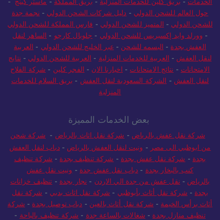
خدمات
-
بريق كلين للخدمات المنزلية
-
بريق المملكة
-
ماستر كينج
-
ول العالم للشحن الدولي
-
دليل شركات الشحن الدولي
-
نجمة جدة
شحن الدولي
-
المتميز للشحن الدولي
-
فارس المملكة للشحن الدولي
وورلد وايد إكسبريس للشحن الدولي
-
جلوبال كارجو
-
الساهر لنقل
العفش بجدة
-
البسمه للشحن
-
عبر الخليج للشحن الدولي
-
العربية
قل العفش
-
العربية للخدمات المنزلية
-
العربية للشحن الدولي
-
نتايج
امتحانات
-
نتائج الامتحانات
-
اخبارنا الان
-
الفجر كلين
-
شركة الفلاح
نقل العفش
-
الشركة السعودية لنقل العفش
-
بريق السلام للخدمات
المنزلية
بعض الخدمات المميزة
شركة نقل عفش بالرياض
-
شركة نقل اثاث بالرياض
-
شركة شحن
 ابوظبي الى مصر
-
ونيت لنقل العفش بالرياض
-
دباب لنقل العفش
بجدة
-
شركة نقل عفش بجدة
-
شركة تنظيف بجدة
-
شركة تنظيف
كنب بالبخار بجدة
-
دباب نقل عفش جدة
-
ونيت نقل عفش
لرياض
-
نقل عفش من جدة الي الاردن
-
نجار بجدة
-
تنظيف خزانات
جدة
-
شركة نقل أثاث بأبوظبي
-
شركة نقل اثاث بدبي
-
شركة نقل
اث برأس الخيمة
-
شركة نقل أثاث بالعين
-
دباب توصيل بجدة
-
شركة
تنظيف منازل بجدة
-
شغالات بالساعة جدة
-
شركة تنظيف بالباحة
-